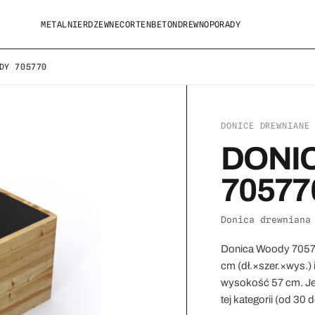
METAL
NIERDZEWNE
CORTEN
BETON
DREWNO
PORADY
DY 705770
DONICE DREWNIANE
DONI
70577
Donica drewniana
Donica Woody 70577
cm (dł.×szer.×wys.)
wysokość 57 cm. Je
tej kategorii (od 30 