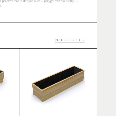
z przetwarzanie danych w celu przygotowania oferty —
i
.
CAŁA KOLEKCJA →