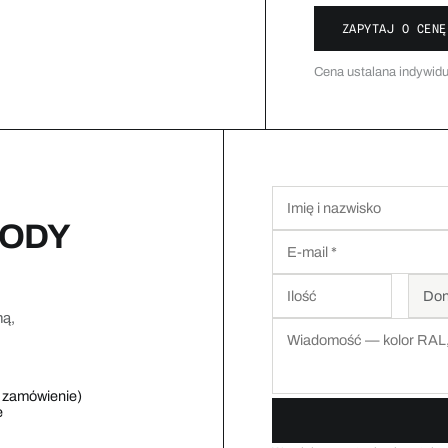
ZAPYTAJ O CENĘ
Cena ustalana indywidu
OODY
ną,
a zamówienie)
e