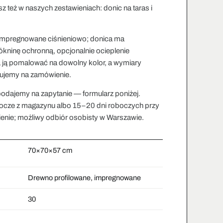
sz też w naszych zestawieniach:
donic na taras i
mpregnowane ciśnieniowo; donica ma
kninę ochronną, opcjonalnie ocieplenie
 ją pomalować na dowolny kolor, a wymiary
ujemy na zamówienie.
odajemy na zapytanie — formularz poniżej.
bocze z magazynu albo 15–20 dni roboczych przy
enie; możliwy odbiór osobisty w Warszawie.
70×70×57 cm
Drewno profilowane, impregnowane
30