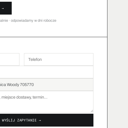
 →
alnie · odpowiadamy w dni robocze
WYŚLIJ ZAPYTANIE →