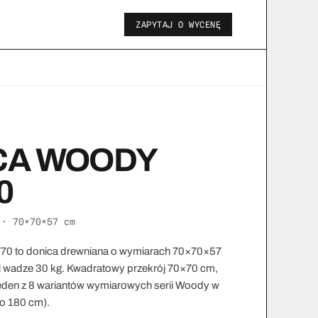
ZAPYTAJ O WYCENĘ
CA WOODY
0
 · 70×70×57 cm
0 to donica drewniana o wymiarach 70×70×57
 i wadze 30 kg. Kwadratowy przekrój 70×70 cm,
den z 8 wariantów wymiarowych serii Woody w
do 180 cm).