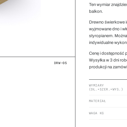
Ten wymiar znajdzie
balkon
.
Drewno świerkowe i
wyjmowane dno i włó
styropianem. Można
indywidualne wykon
Cenę i dostępność p
Wysyłka w 3 dni ro
DRW—05
produkcji na zamówi
WYMIARY
(DŁ.×SZER.×WYS.)
MATERIAŁ
WAGA KG