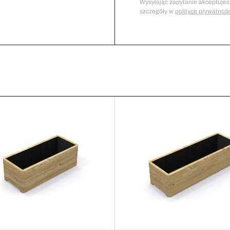
Wysyłając zapytanie akceptujes
szczegóły w
polityce prywatnośc