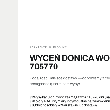
ZAPYTANIE O PRODUKT
WYCEŃ DONICA W
705770
Podaj ilość i miejsce dostawy — odpowiemy z ce
dostępnością i terminem wysyłki.
Wysyłka: 3 dni robocze (magazyn) / 15–20 dni (n
01
Kolory RAL i wymiary indywidualne na zamówieni
02
Odbiór osobisty w Warszawie lub dostawa
03